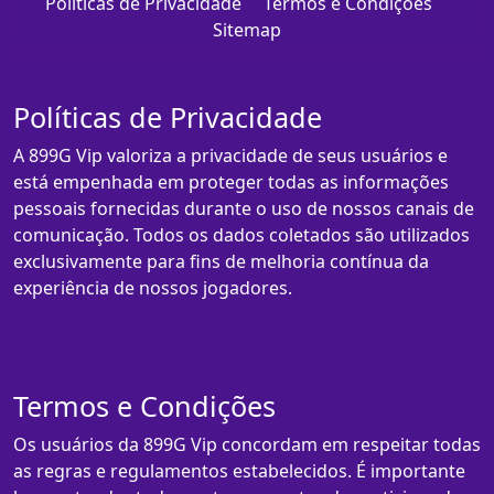
Políticas de Privacidade
Termos e Condições
Sitemap
Políticas de Privacidade
A 899G Vip valoriza a privacidade de seus usuários e
está empenhada em proteger todas as informações
pessoais fornecidas durante o uso de nossos canais de
comunicação. Todos os dados coletados são utilizados
exclusivamente para fins de melhoria contínua da
experiência de nossos jogadores.
Termos e Condições
Os usuários da 899G Vip concordam em respeitar todas
as regras e regulamentos estabelecidos. É importante