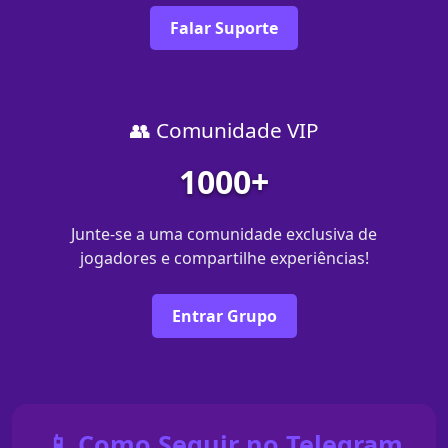
Falar Suporte
👥 Comunidade VIP
1000+
Junte-se a uma comunidade exclusiva de
jogadores e compartilhe experiências!
Entrar Grupo
📱 Como Seguir no Telegram