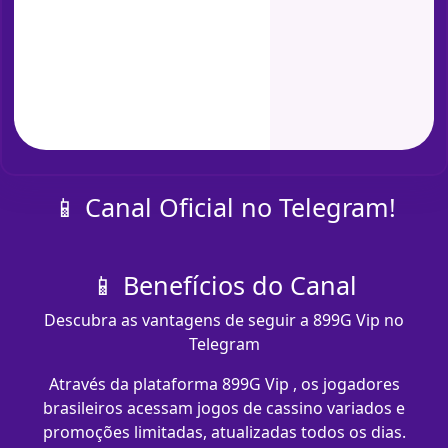
📱 Canal Oficial no Telegram!
📱 Benefícios do Canal
Descubra as vantagens de seguir a 899G Vip no
Telegram
Através da plataforma 899G Vip , os jogadores
brasileiros acessam jogos de cassino variados e
promoções limitadas, atualizadas todos os dias.