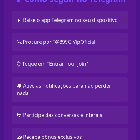
📱 Baixe o app Telegram no seu dispositivo
🔍 Procure por "@899G VipOficial"
👆 Toque em "Entrar" ou "Join"
🔔 Ative as notificações para não perder
nada
💬 Participe das conversas e interaja
🎁 Receba bônus exclusivos