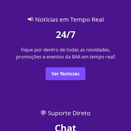
📢 Notícias em Tempo Real
24/7
Fique por dentro de todas as novidades,
promoções e eventos da 8AA em tempo real!
Ver Notícias
💬 Suporte Direto
Chat