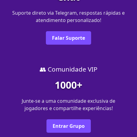
Suporte direto via Telegram, respostas rápidas e
atendimento personalizado!
Falar Suporte
👥 Comunidade VIP
1000+
Junte-se a uma comunidade exclusiva de
jogadores e compartilhe experiências!
Entrar Grupo