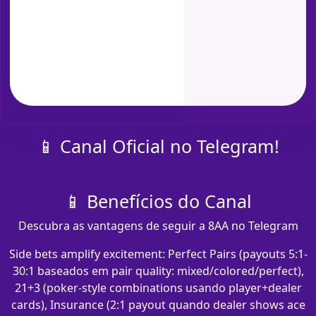
📱 Canal Oficial no Telegram!
📱 Benefícios do Canal
Descubra as vantagens de seguir a 8AA no Telegram
Side bets amplify excitement: Perfect Pairs (payouts 5:1-
30:1 baseados em pair quality: mixed/colored/perfect),
21+3 (poker-style combinations usando player+dealer
cards), Insurance (2:1 payout quando dealer shows ace