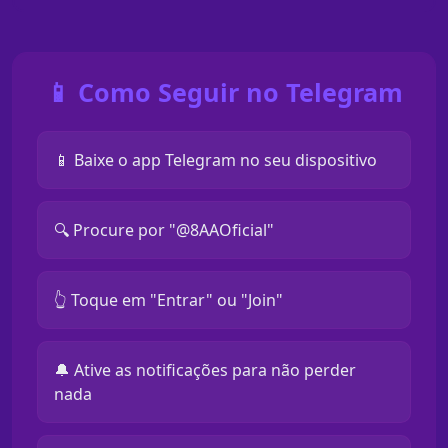
📱 Como Seguir no Telegram
📱 Baixe o app Telegram no seu dispositivo
🔍 Procure por "@8AAOficial"
👆 Toque em "Entrar" ou "Join"
🔔 Ative as notificações para não perder
nada