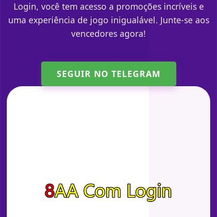
Login, você tem acesso a promoções incríveis e
uma experiência de jogo inigualável. Junte-se aos
vencedores agora!
SEGUIR NO TELEGRAM