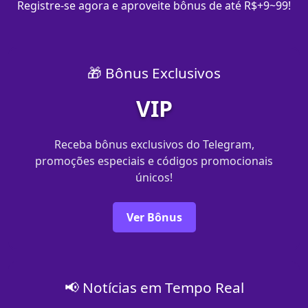
Registre-se agora e aproveite bônus de até R$+9~99!
🎁 Bônus Exclusivos
VIP
Receba bônus exclusivos do Telegram,
promoções especiais e códigos promocionais
únicos!
Ver Bônus
📢 Notícias em Tempo Real