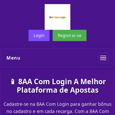
Login
Registrar-se
Menu
📱 8AA Com Login A Melhor
Plataforma de Apostas
Cadastre-se na 8AA Com Login para ganhar bônus
no cadastro e em cada recarga. Com a 8AA Com