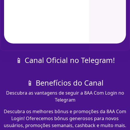
📱 Canal Oficial no Telegram!
📱 Benefícios do Canal
Descubra as vantagens de seguir a 8AA Com Login no
Telegram
Descubra os melhores bônus e promoções da 8AA Com
Login! Oferecemos bônus generosos para novos
usuários, promoções semanais, cashback e muito mais.