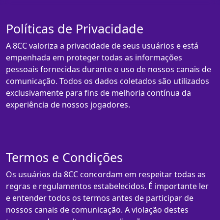
Políticas de Privacidade
A 8CC valoriza a privacidade de seus usuários e está
empenhada em proteger todas as informações
pessoais fornecidas durante o uso de nossos canais de
comunicação. Todos os dados coletados são utilizados
exclusivamente para fins de melhoria contínua da
experiência de nossos jogadores.
Termos e Condições
Os usuários da 8CC concordam em respeitar todas as
regras e regulamentos estabelecidos. É importante ler
e entender todos os termos antes de participar de
nossos canais de comunicação. A violação destes