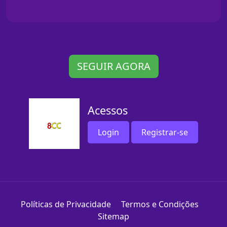
SEGUIR AGORA
Acessos
Login
Registrar-se
Políticas de Privacidade
Termos e Condições
Sitemap