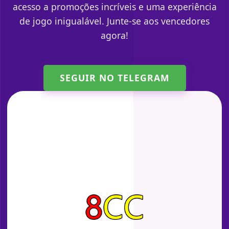
acesso a promoções incríveis e uma experiência
de jogo inigualável. Junte-se aos vencedores
agora!
SEGUIR NO TELEGRAM