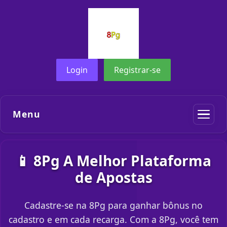
Login
Registrar-se
Menu
📱 8Pg A Melhor Plataforma
de Apostas
Cadastre-se na 8Pg para ganhar bônus no
cadastro e em cada recarga. Com a 8Pg, você tem