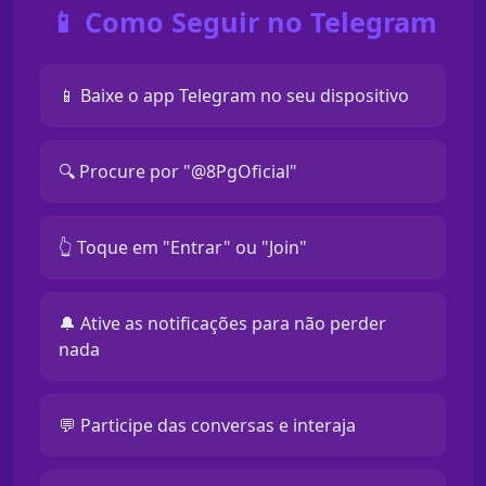
📱 Como Seguir no Telegram
📱 Baixe o app Telegram no seu dispositivo
🔍 Procure por "@8PgOficial"
👆 Toque em "Entrar" ou "Join"
🔔 Ative as notificações para não perder
nada
💬 Participe das conversas e interaja