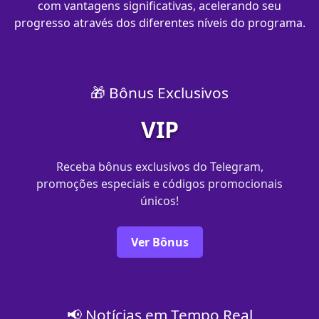
com vantagens significativas, acelerando seu
progresso através dos diferentes níveis do programa.
🎁 Bônus Exclusivos
VIP
Receba bônus exclusivos do Telegram,
promoções especiais e códigos promocionais
únicos!
Ver Bônus
📢 Notícias em Tempo Real