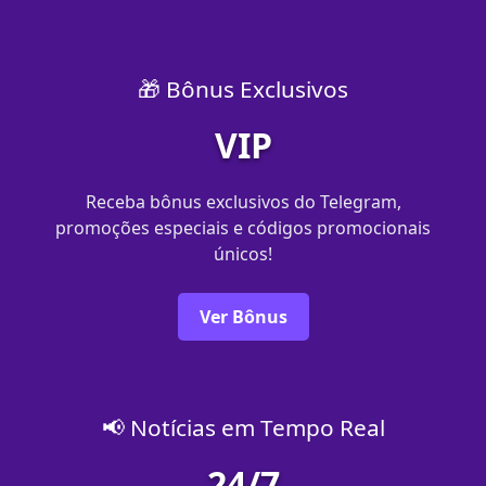
🎁 Bônus Exclusivos
VIP
Receba bônus exclusivos do Telegram,
promoções especiais e códigos promocionais
únicos!
Ver Bônus
📢 Notícias em Tempo Real
24/7