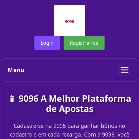
Login
Registrar-se
Menu
📱 9096 A Melhor Plataforma
de Apostas
Cadastre-se na 9096 para ganhar bônus no
cadastro e em cada recarga. Com a 9096, você