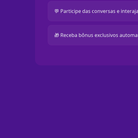
💬 Participe das conversas e interaj
🎁 Receba bônus exclusivos autom