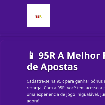
📱 95R A Melhor
de Apostas
Cadastre-se na 95R para ganhar bônus 
recarga. Com a 95R, você tem acesso a 
uma experiência de jogo inigualável. J
agora!