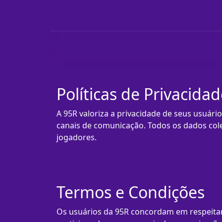
Políticas de Privacida
A 95R valoriza a privacidade de seus usuár
canais de comunicação. Todos os dados cole
jogadores.
Termos e Condições
Os usuários da 95R concordam em respeitar 