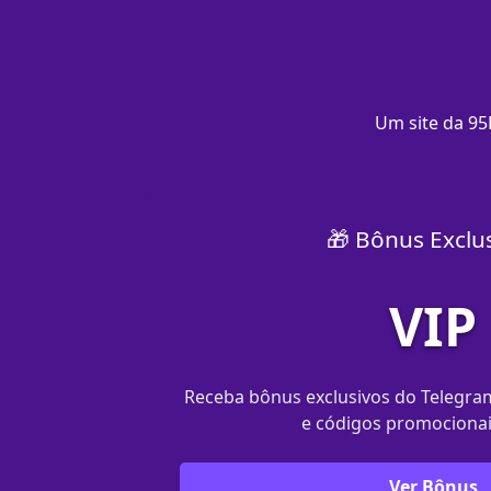
Um site da 95
🎁 Bônus Exclu
VIP
Receba bônus exclusivos do Telegra
e códigos promocionai
Ver Bônus