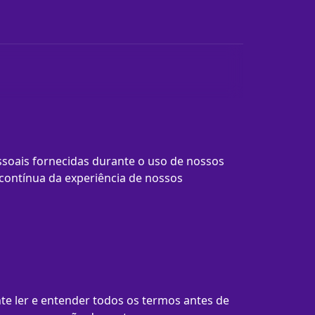
ssoais fornecidas durante o uso de nossos
 contínua da experiência de nossos
te ler e entender todos os termos antes de