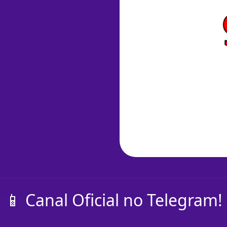
📱 Canal Oficial no Telegram!