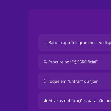
📱 Baixe o app Telegram no seu disp
🔍 Procure por "@95ROficial"
👆 Toque em "Entrar" ou "Join"
🔔 Ative as notificações para não p