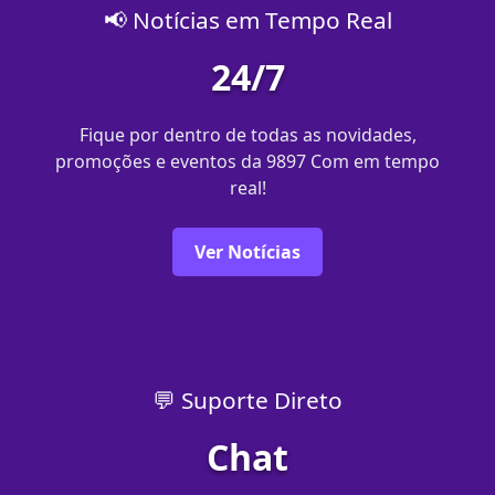
📢 Notícias em Tempo Real
24/7
Fique por dentro de todas as novidades,
promoções e eventos da 9897 Com em tempo
real!
Ver Notícias
💬 Suporte Direto
Chat