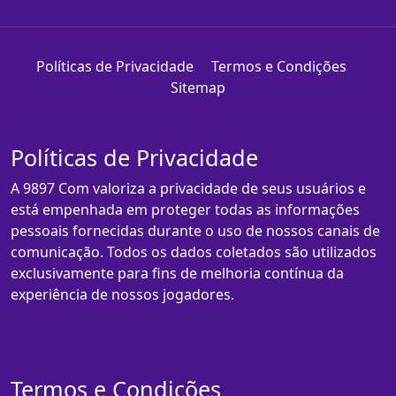
Políticas de Privacidade
Termos e Condições
Sitemap
Políticas de Privacidade
A 9897 Com valoriza a privacidade de seus usuários e
está empenhada em proteger todas as informações
pessoais fornecidas durante o uso de nossos canais de
comunicação. Todos os dados coletados são utilizados
exclusivamente para fins de melhoria contínua da
experiência de nossos jogadores.
Termos e Condições