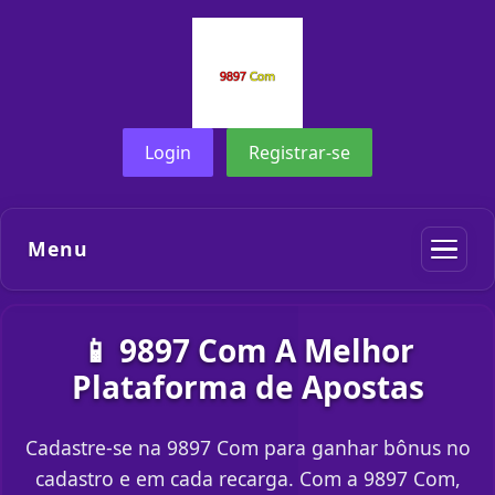
Login
Registrar-se
Menu
📱 9897 Com A Melhor
Plataforma de Apostas
Cadastre-se na 9897 Com para ganhar bônus no
cadastro e em cada recarga. Com a 9897 Com,