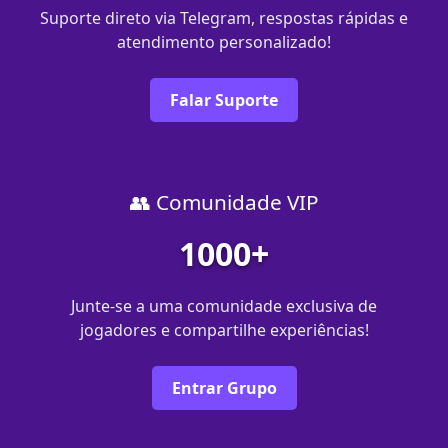
Suporte direto via Telegram, respostas rápidas e
atendimento personalizado!
Falar Suporte
👥 Comunidade VIP
1000+
Junte-se a uma comunidade exclusiva de
jogadores e compartilhe experiências!
Entrar Grupo