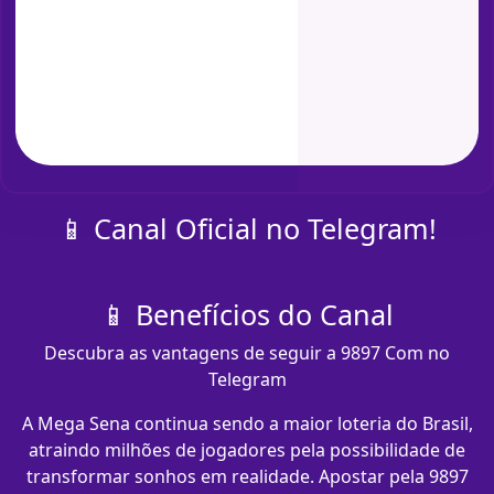
📱 Canal Oficial no Telegram!
📱 Benefícios do Canal
Descubra as vantagens de seguir a 9897 Com no
Telegram
A Mega Sena continua sendo a maior loteria do Brasil,
atraindo milhões de jogadores pela possibilidade de
transformar sonhos em realidade. Apostar pela 9897