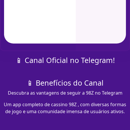
📱 Canal Oficial no Telegram!
📱 Benefícios do Canal
Descubra as vantagens de seguir a 98Z no Telegram
Um app completo de cassino 98Z , com diversas formas
de jogo e uma comunidade imensa de usuários ativos.