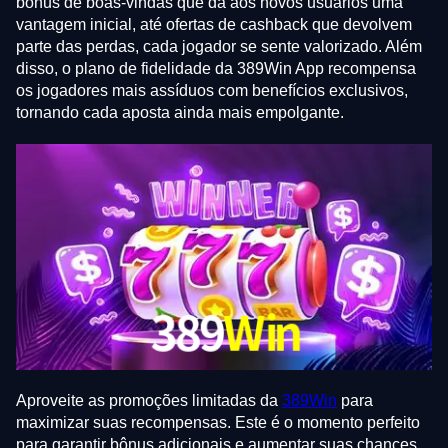
bônus de boas-vindas que dá aos novos usuários uma
vantagem inicial, até ofertas de cashback que devolvem
parte das perdas, cada jogador se sente valorizado. Além
disso, o plano de fidelidade da 389Win App recompensa
os jogadores mais assíduos com benefícios exclusivos,
tornando cada aposta ainda mais empolgante.
Aproveite as promoções limitadas da
389Win
para
maximizar suas recompensas. Este é o momento perfeito
para garantir bônus adicionais e aumentar suas chances