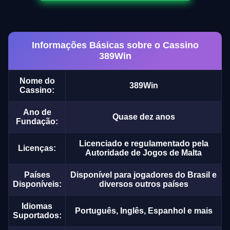
Informações Básicas sobre o Cassino
389Win
Nome do
389Win
Cassino:
Ano de
Quase dez anos
Fundação:
Licenciado e regulamentado pela
Licenças:
Autoridade de Jogos de Malta
Países
Disponível para jogadores do Brasil e
Disponíveis:
diversos outros países
Idiomas
Português, Inglês, Espanhol e mais
Suportados: